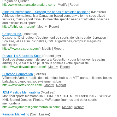
Région de Québec
http://www.lesamantsdelanature.com/
-
Modify
|
Report
Athletes International - Serving the needs of athletes on the go
(Montreal)
Athletes International is a Canadian-based company offering specialized
services, mainly sport travel, to meet the specific needs of athletes, coaches
and officials in all sports.
https://athletes-int.com/
-
Modify
|
Report
Catsports Inc.
(Montreal)
Catsports | Distributeur d'équipement de sports, de loisirs et de récréation |
Scolaire, villes et municipalités, CPE et garderies, camps et magasins
spécialisés
https://www.catsports.com/
-
Modify
|
Report
Devault La Source du Sport
(Repentigny)
Boutique d'équipement de sports à Repentigny pour le hockey, les patins
artistiques, le ski et bien plus! Nous sommes votre spécialiste.
https://www.devaultsports.com/
-
Modify
|
Report
Disproco Corporation
(Joliette)
Vêtements Vortex, habits de motoneige, habits de VTT, gants, mitaines, bottes,
balaclava, cagoules, sous-vêtements, bas
http://www.vortex-sport.com/
-
Modify
|
Report
JDM Prestige Memorabilia
(Montreal)
Montreal sports memorabilia » JDM PRESTIGE MEMORABILIA® » Exclusive
NHL Signed Jerseys, Photos, McFarlane figurines and other sports
memorabilia
http://www.jdmprestigememorabilia.com/
-
Modify
|
Report
Kempter Marketing
(Saint Lazare)