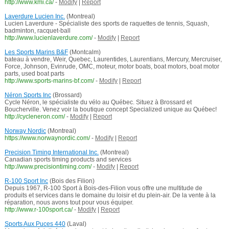
http://www.kmi.ca/
-
Modify
|
Report
Laverdure Lucien Inc.
(Montreal)
Lucien Laverdure - Spécialiste des sports de raquettes de tennis, Squash,
badminton, racquet-ball
http://www.lucienlaverdure.com/
-
Modify
|
Report
Les Sports Marins B&F
(Montcalm)
bateau à vendre, Weir, Quebec, Laurentides, Laurentians, Mercury, Mercruiser,
Force, Johnson, Evinrude, OMC, moteur, motor boats, boat motors, boat motor
parts, used boat parts
http://www.sports-marins-bf.com/
-
Modify
|
Report
Néron Sports Inc
(Brossard)
Cycle Néron, le spécialiste du vélo au Québec. Situez à Brossard et
Boucherville. Venez voir la boutique concept Specialized unique au Québec!
http://cycleneron.com/
-
Modify
|
Report
Norway Nordic
(Montreal)
https://www.norwaynordic.com/
-
Modify
|
Report
Precision Timing International Inc.
(Montreal)
Canadian sports timing products and services
http://www.precisiontiming.com/
-
Modify
|
Report
R-100 Sport Inc
(Bois des Filion)
Depuis 1967, R-100 Sport à Bois-des-Filion vous offre une multitude de
produits et services dans le domaine du loisir et du plein-air. De la vente à la
réparation, nous avons tout pour vous équiper.
http://www.r-100sport.ca/
-
Modify
|
Report
Sports Aux Puces 440
(Laval)