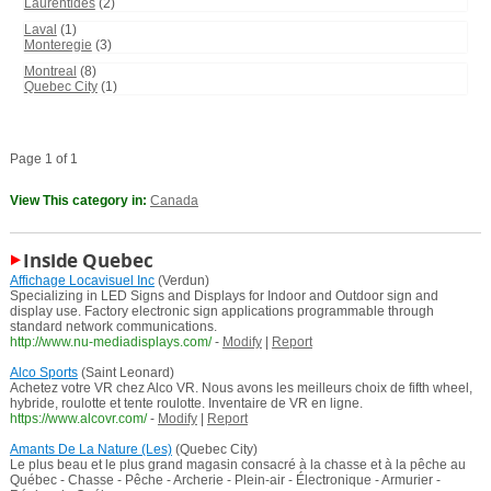
Laurentides
(2)
Laval
(1)
Monteregie
(3)
Montreal
(8)
Quebec City
(1)
Page 1 of 1
View This category in:
Canada
Inside Quebec
Affichage Locavisuel Inc
(Verdun)
Specializing in LED Signs and Displays for Indoor and Outdoor sign and
display use. Factory electronic sign applications programmable through
standard network communications.
http://www.nu-mediadisplays.com/
-
Modify
|
Report
Alco Sports
(Saint Leonard)
Achetez votre VR chez Alco VR. Nous avons les meilleurs choix de fifth wheel,
hybride, roulotte et tente roulotte. Inventaire de VR en ligne.
https://www.alcovr.com/
-
Modify
|
Report
Amants De La Nature (Les)
(Quebec City)
Le plus beau et le plus grand magasin consacré à la chasse et à la pêche au
Québec - Chasse - Pêche - Archerie - Plein-air - Électronique - Armurier -