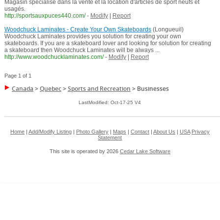
Magasin spécialisé dans la vente et la location d'articles de sport neufs et
usagés.
http://sportsauxpuces440.com/
-
Modify
|
Report
Woodchuck Laminates - Create Your Own Skateboards
(Longueuil)
Woodchuck Laminates provides you solution for creating your own
skateboards. If you are a skateboard lover and looking for solution for creating
a skateboard then Woodchuck Laminates will be always ...
http://www.woodchucklaminates.com/
-
Modify
|
Report
Page 1 of 1
Canada
>
Quebec
>
Sports and Recreation
>
Businesses
LastModified: Oct-17-25 V4
Home
|
Add/Modify Listing
|
Photo Gallery
|
Maps
|
Contact
|
About Us
|
USA
Privacy
Statement
This site is operated by 2026
Cedar Lake Software