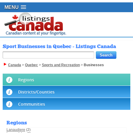
MENU
Sport Businesses in Quebec - Listings Canada
Canada
>
Quebec
>
Sports and Recreation
>
Businesses
Regions
Districts/Counties
Communities
Regions
Lanaudiere
(2)