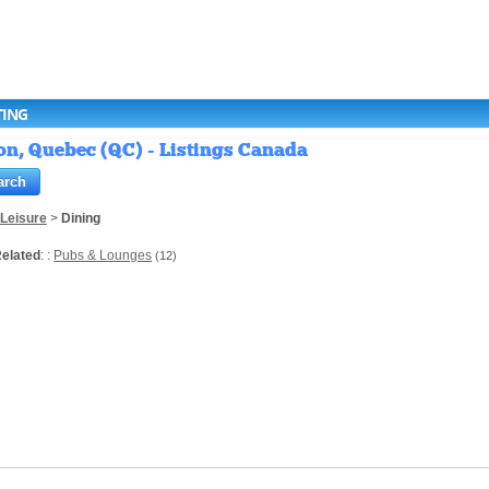
TING
on, Quebec (QC) - Listings Canada
 Leisure
>
Dining
elated
: :
Pubs & Lounges
(12)