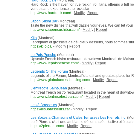
Hard Rock Café
(Montreal)
Hard Rock is the haven for true rock n’ roll fans, offering a fu
venues and experience the rock star
http://www.hardrock.com/
-
Modify
|
Report
Japon Sushi Bar
(Montreal)
Taste the new dishes that will dazzle your eyes. We can let your
http://www.japonsushibar.com/
-
Modify
|
Report
Kilo
(Montreal)
Fabriquant et grossiste de délicieux desserts, nous sommes si
https://kilo.ca/
-
Modify
|
Report
Le Pois Penché
(Montreal)
Upscale French bistro restaurant downtown Montreal, de Maisonneu
http://www.lepoispenche.com/
-
Modify
|
Report
Legends Of The Forum
(Montreal)
Legends of the Forum, Montreal's latest and greatest place fo
http://www.globalaccesshosting.com/
-
Modify
|
Report
L'entrecote Saint-Jean
(Montreal)
Montreal french bistro restaurant located in the heart of downt
http://www.lentrecotestjean.com/
-
Modify
|
Report
Les 3 Brasseurs
(Montreal)
https://les3brasseurs.ca/
-
Modify
|
Report
Les Boîtes à Chansons et Cafés Terrasses Les Pierrots Inc.
(Mon
Le 2 Pierrots c'est une ambiance décontractée, festive et élec
https://2pierrots.com/
-
Modify
|
Report