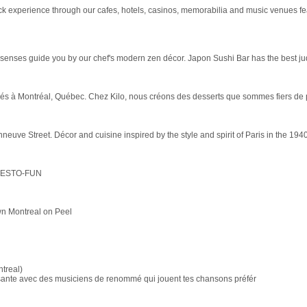
ll rock experience through our cafes, hotels, casinos, memorabilia and music venues 
 senses guide you by our chef's modern zen décor. Japon Sushi Bar has the best judi
tués à Montréal, Québec. Chez Kilo, nous créons des desserts que sommes fiers de 
ve Street. Décor and cuisine inspired by the style and spirit of Paris in the 1940'
r RESTO-FUN
own Montreal on Peel
treal)
trisante avec des musiciens de renommé qui jouent tes chansons préfér