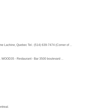
me Lachine, Quebec Tel.: (514) 639-7474 (Corner of ...
in. WOOD35 - Restaurant - Bar 3500 boulevard ...
ntreal.