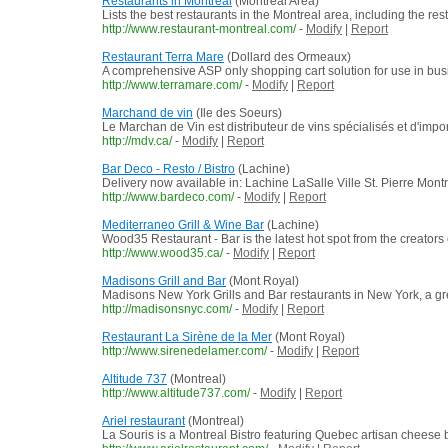
Restaurants in Montreal
(Montreal Area)
Lists the best restaurants in the Montreal area, including the r
http://www.restaurant-montreal.com/
-
Modify
|
Report
Restaurant Terra Mare
(Dollard des Ormeaux)
A comprehensive ASP only shopping cart solution for use in b
http://www.terramare.com/
-
Modify
|
Report
Marchand de vin
(Ile des Soeurs)
Le Marchan de Vin est distributeur de vins spécialisés et d'impo
http://mdv.ca/
-
Modify
|
Report
Bar Deco - Resto / Bistro
(Lachine)
Delivery now available in: Lachine LaSalle Ville St. Pierre Mon
http://www.bardeco.com/
-
Modify
|
Report
Mediterraneo Grill & Wine Bar
(Lachine)
Wood35 Restaurant - Bar is the latest hot spot from the creator
http://www.wood35.ca/
-
Modify
|
Report
Madisons Grill and Bar
(Mont Royal)
Madisons New York Grills and Bar restaurants in New York, a gre
http://madisonsnyc.com/
-
Modify
|
Report
Restaurant La Sirène de la Mer
(Mont Royal)
http://www.sirenedelamer.com/
-
Modify
|
Report
Altitude 737
(Montreal)
http://www.altitude737.com/
-
Modify
|
Report
Ariel restaurant
(Montreal)
La Souris is a Montreal Bistro featuring Quebec artisan cheese