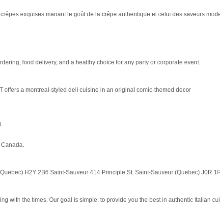
rêpes exquises mariant le goût de la crêpe authentique et celui des saveurs mod
dering, food delivery, and a healthy choice for any party or corporate event.
offers a montreal-styled deli cuisine in an original comic-themed decor
t
l Canada.
(Quebec) H2Y 2B6 Saint-Sauveur 414 Principle St, Saint-Sauveur (Quebec) J0R 1R0
 with the times. Our goal is simple: to provide you the best in authentic Italian cui