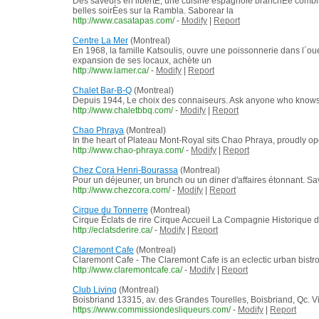
Des saveurs en libertÈ, une cuisine espagnole branchÈe combinÈ
belles soirÈes sur la Rambla. Saborear la
http://www.casatapas.com/
-
Modify
|
Report
Centre La Mer
(Montreal)
En 1968, la famille Katsoulis, ouvre une poissonnerie dans l´oues
expansion de ses locaux, achète un
http://www.lamer.ca/
-
Modify
|
Report
Chalet Bar-B-Q
(Montreal)
Depuis 1944, Le choix des connaiseurs. Ask anyone who knows 
http://www.chaletbbq.com/
-
Modify
|
Report
Chao Phraya
(Montreal)
In the heart of Plateau Mont-Royal sits Chao Phraya, proudly oper
http://www.chao-phraya.com/
-
Modify
|
Report
Chez Cora Henri-Bourassa
(Montreal)
Pour un déjeuner, un brunch ou un diner d'affaires étonnant. S
http://www.chezcora.com/
-
Modify
|
Report
Cirque du Tonnerre
(Montreal)
Cirque Éclats de rire Cirque Accueil La Compagnie Historique 
http://eclatsderire.ca/
-
Modify
|
Report
Claremont Cafe
(Montreal)
Claremont Cafe - The Claremont Cafe is an eclectic urban bistro 
http://www.claremontcafe.ca/
-
Modify
|
Report
Club Living
(Montreal)
Boisbriand 13315, av. des Grandes Tourelles, Boisbriand, Qc. Vis
https://www.commissiondesliqueurs.com/
-
Modify
|
Report