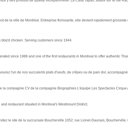
e ý des produits de qualitÈ exceptionnelle. La Casa Tapas, situÈe sur la rue Rac
t de la ville de Montréal. Entreprise florissante, elle devient rapidement grossiste 
bbq'd chicken. Serving customers since 1944.
ated since 1988 and one of the first restaurants in Montreal to offer authentic Thai 
avourez l'un de nos succulents plats d'oeufs, de crêpes ou de pain dor, accompagné
de la compagnie CV de la compagnie Biographies L’équipe Les Spectacles Cirque Ak
and restaurant situated in Montreal's Westmount District.
itez le site de la succursale Boucherville 1052, rue Lionel-Daunais, Boucherville, Qc