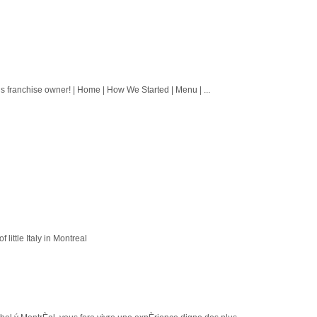
s franchise owner! | Home | How We Started | Menu | ...
little Italy in Montreal