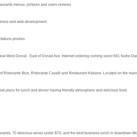
estaurants menus, pictures and users reviews.
usiness and web development.
rtations privées
treal-West Dorval - East of Dorval Ave. Internet ordering coming soon! 601 Notre-Da
s of Ristorante Bice, Ristorante Cavalli and Restaurant Kabana. Located on the ma
at place for lunch and dinner having friendly atmosphere and delicious food.
 boards, 70 delicious wines under $70, and the best business lunch in downtown Mo