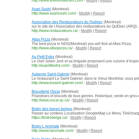
http://www.arielrestaurant.com/
-
Modify
|
Report
Asari Sushi
(Montreal)
http://www.asarisushi.com/
-
Modify
|
Report
Association des Restaurateurs du Québec
(Montreal)
sur le site de l Association des restaurateurs du QuÉbec (ARQ) 
http://www.restaurateurs.ca/
-
Modify
|
Report
Atlas Pizza
(Montreal)
The best pizza in NDG(Montreal) you will find at Atlas Pizza.
http://www.atlaspizza.ca/
-
Modify
|
Report
Au Petit Extra
(Montreal)
Le chef Julien Joré et sa brigade proposent une cuisine d‘inspirat
http://aupetitextra.com/
-
Modify
|
Report
Auberge Saint-Gabriel
(Montreal)
Le restaurant Le Saint-Gabriel, dans le Vieux Montréal, vous p
http://www.lesaint-gabriel.com/
-
Modify
|
Report
Biscuiterie Oscar
(Montreal)
Friandises et biscuits de tous genres. Historique, vente en gros
http://www.oscar.qc.ca/
-
Modify
|
Report
Bistro des bieres belges
(Montreal)
Passer au contenu Localisation GoogleMap Le Menu Télécharger 
https://bistrobelge.ca/
-
Modify
|
Report
Bistro L Aromate
(Montreal)
http://www.laromate.com/
-
Modify
|
Report