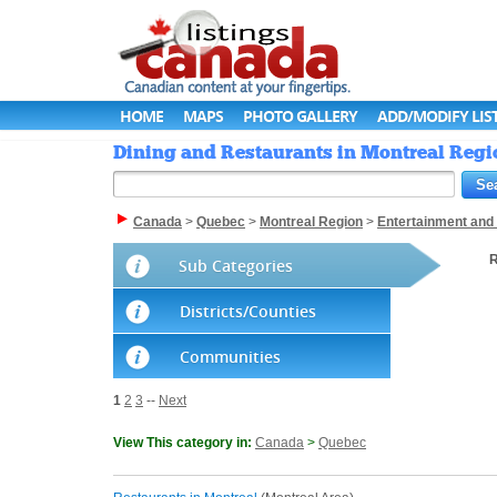
HOME
MAPS
PHOTO GALLERY
ADD/MODIFY LIS
Dining and Restaurants in Montreal Regi
Canada
>
Quebec
>
Montreal Region
>
Entertainment and
R
Sub Categories
Districts/Counties
Communities
1
2
3
--
Next
View This category in:
Canada
>
Quebec