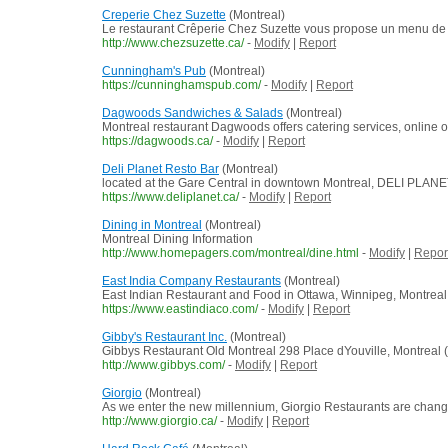
Creperie Chez Suzette
(Montreal)
Le restaurant Crêperie Chez Suzette vous propose un menu de c
http://www.chezsuzette.ca/
-
Modify
|
Report
Cunningham's Pub
(Montreal)
https://cunninghamspub.com/
-
Modify
|
Report
Dagwoods Sandwiches & Salads
(Montreal)
Montreal restaurant Dagwoods offers catering services, online or
https://dagwoods.ca/
-
Modify
|
Report
Deli Planet Resto Bar
(Montreal)
located at the Gare Central in downtown Montreal, DELI PLANET 
https://www.deliplanet.ca/
-
Modify
|
Report
Dining in Montreal
(Montreal)
Montreal Dining Information
http://www.homepagers.com/montreal/dine.html
-
Modify
|
Repor
East India Company Restaurants
(Montreal)
East Indian Restaurant and Food in Ottawa, Winnipeg, Montrea
https://www.eastindiaco.com/
-
Modify
|
Report
Gibby's Restaurant Inc.
(Montreal)
Gibbys Restaurant Old Montreal 298 Place dYouville, Montreal 
http://www.gibbys.com/
-
Modify
|
Report
Giorgio
(Montreal)
As we enter the new millennium, Giorgio Restaurants are changing
http://www.giorgio.ca/
-
Modify
|
Report