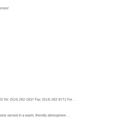
ernes!
 Tel: (514) 282-1837 Fax: (514) 282-9771 For ...
sine served in a warm, friendly atmosphere ...