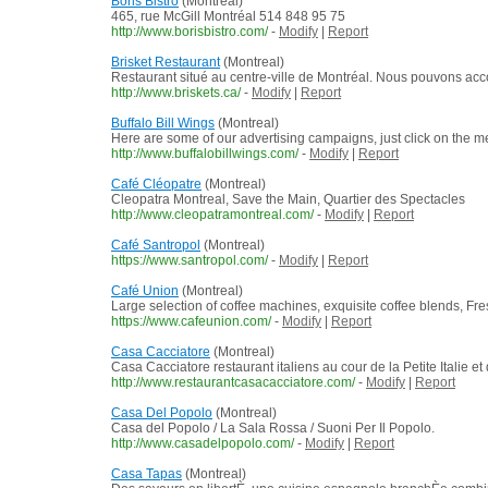
Boris Bistro
(Montreal)
465, rue McGill Montréal 514 848 95 75
http://www.borisbistro.com/
-
Modify
|
Report
Brisket Restaurant
(Montreal)
Restaurant situé au centre-ville de Montréal. Nous pouvons ac
http://www.briskets.ca/
-
Modify
|
Report
Buffalo Bill Wings
(Montreal)
Here are some of our advertising campaigns, just click on the m
http://www.buffalobillwings.com/
-
Modify
|
Report
Café Cléopatre
(Montreal)
Cleopatra Montreal, Save the Main, Quartier des Spectacles
http://www.cleopatramontreal.com/
-
Modify
|
Report
Café Santropol
(Montreal)
https://www.santropol.com/
-
Modify
|
Report
Café Union
(Montreal)
Large selection of coffee machines, exquisite coffee blends, Fres
https://www.cafeunion.com/
-
Modify
|
Report
Casa Cacciatore
(Montreal)
Casa Cacciatore restaurant italiens au cour de la Petite Italie et
http://www.restaurantcasacacciatore.com/
-
Modify
|
Report
Casa Del Popolo
(Montreal)
Casa del Popolo / La Sala Rossa / Suoni Per Il Popolo.
http://www.casadelpopolo.com/
-
Modify
|
Report
Casa Tapas
(Montreal)