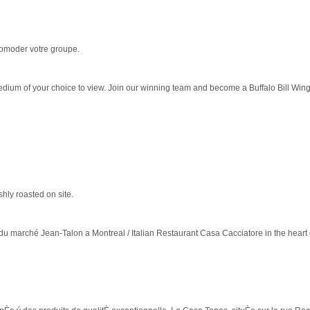
comoder votre groupe.
edium of your choice to view. Join our winning team and become a Buffalo Bill Wing
hly roasted on site.
 du marché Jean-Talon a Montreal / Italian Restaurant Casa Cacciatore in the heart of 