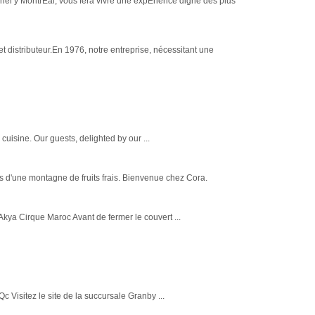
hel ý MontrÈal, vous fera vivre une expÈrience digne des plus
et distributeur.En 1976, notre entreprise, nécessitant une
cuisine. Our guests, delighted by our ...
s d'une montagne de fruits frais. Bienvenue chez Cora.
ya Cirque Maroc Avant de fermer le couvert ...
 Visitez le site de la succursale Granby ...