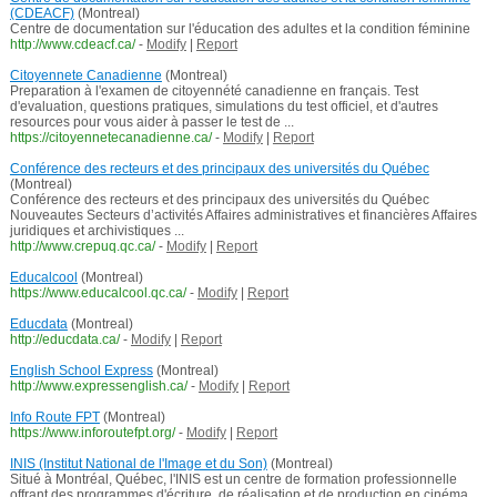
(CDEACF)
(Montreal)
Centre de documentation sur l'éducation des adultes et la condition féminine
http://www.cdeacf.ca/
-
Modify
|
Report
Citoyennete Canadienne
(Montreal)
Preparation à l'examen de citoyennété canadienne en français. Test
d'evaluation, questions pratiques, simulations du test officiel, et d'autres
resources pour vous aider à passer le test de ...
https://citoyennetecanadienne.ca/
-
Modify
|
Report
Conférence des recteurs et des principaux des universités du Québec
(Montreal)
Conférence des recteurs et des principaux des universités du Québec
Nouveautes Secteurs d’activités Affaires administratives et financières Affaires
juridiques et archivistiques ...
http://www.crepuq.qc.ca/
-
Modify
|
Report
Educalcool
(Montreal)
https://www.educalcool.qc.ca/
-
Modify
|
Report
Educdata
(Montreal)
http://educdata.ca/
-
Modify
|
Report
English School Express
(Montreal)
http://www.expressenglish.ca/
-
Modify
|
Report
Info Route FPT
(Montreal)
https://www.inforoutefpt.org/
-
Modify
|
Report
INIS (Institut National de l'Image et du Son)
(Montreal)
Situé à Montréal, Québec, l'INIS est un centre de formation professionnelle
offrant des programmes d'écriture, de réalisation et de production en cinéma,