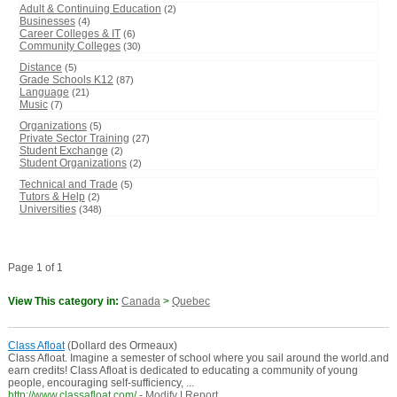
Adult & Continuing Education
(2)
Businesses
(4)
Career Colleges & IT
(6)
Community Colleges
(30)
Distance
(5)
Grade Schools K12
(87)
Language
(21)
Music
(7)
Organizations
(5)
Private Sector Training
(27)
Student Exchange
(2)
Student Organizations
(2)
Technical and Trade
(5)
Tutors & Help
(2)
Universities
(348)
Page 1 of 1
View This category in:
Canada
>
Quebec
Class Afloat
(Dollard des Ormeaux)
Class Afloat. Imagine a semester of school where you sail around the world.and
earn credits! Class Afloat is dedicated to educating a community of young
people, encouraging self-sufficiency, ...
http://www.classafloat.com/
-
Modify
|
Report