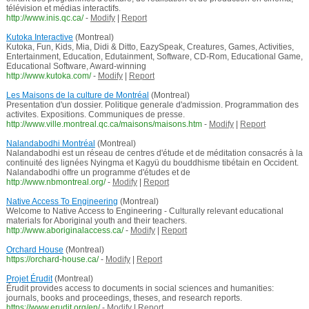
télévision et médias interactifs.
http://www.inis.qc.ca/
-
Modify
|
Report
Kutoka Interactive
(Montreal)
Kutoka, Fun, Kids, Mia, Didi & Ditto, EazySpeak, Creatures, Games, Activities,
Entertainment, Education, Edutainment, Software, CD-Rom, Educational Game,
Educational Software, Award-winning
http://www.kutoka.com/
-
Modify
|
Report
Les Maisons de la culture de Montréal
(Montreal)
Presentation d'un dossier. Politique generale d'admission. Programmation des
activites. Expositions. Communiques de presse.
http://www.ville.montreal.qc.ca/maisons/maisons.htm
-
Modify
|
Report
Nalandabodhi Montréal
(Montreal)
Nalandabodhi est un réseau de centres d'étude et de méditation consacrés à la
continuité des lignées Nyingma et Kagyü du bouddhisme tibétain en Occident.
Nalandabodhi offre un programme d'études et de
http://www.nbmontreal.org/
-
Modify
|
Report
Native Access To Engineering
(Montreal)
Welcome to Native Access to Engineering - Culturally relevant educational
materials for Aboriginal youth and their teachers.
http://www.aboriginalaccess.ca/
-
Modify
|
Report
Orchard House
(Montreal)
https://orchard-house.ca/
-
Modify
|
Report
Projet Érudit
(Montreal)
Érudit provides access to documents in social sciences and humanities:
journals, books and proceedings, theses, and research reports.
https://www.erudit.org/en/
-
Modify
|
Report