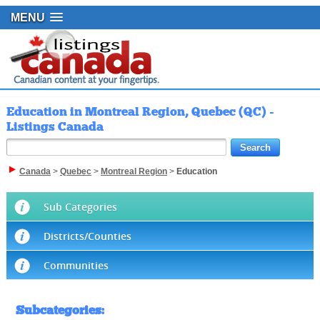
MENU
Education in Montreal Region, Quebec (QC) -
Listings Canada
Canada
>
Quebec
>
Montreal Region
>
Education
Sub Categories
Districts/Counties
Communities
Subcategories
: