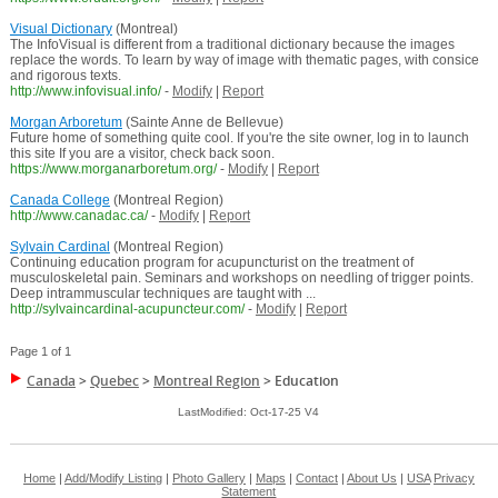
Visual Dictionary
(Montreal)
The InfoVisual is different from a traditional dictionary because the images
replace the words. To learn by way of image with thematic pages, with consice
and rigorous texts.
http://www.infovisual.info/
-
Modify
|
Report
Morgan Arboretum
(Sainte Anne de Bellevue)
Future home of something quite cool. If you're the site owner, log in to launch
this site If you are a visitor, check back soon.
https://www.morganarboretum.org/
-
Modify
|
Report
Canada College
(Montreal Region)
http://www.canadac.ca/
-
Modify
|
Report
Sylvain Cardinal
(Montreal Region)
Continuing education program for acupuncturist on the treatment of
musculoskeletal pain. Seminars and workshops on needling of trigger points.
Deep intrammuscular techniques are taught with ...
http://sylvaincardinal-acupuncteur.com/
-
Modify
|
Report
Page 1 of 1
Canada
>
Quebec
>
Montreal Region
>
Education
LastModified: Oct-17-25 V4
Home
|
Add/Modify Listing
|
Photo Gallery
|
Maps
|
Contact
|
About Us
|
USA
Privacy
Statement