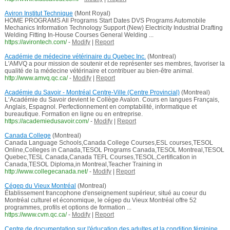
Aviron Institut Technique
(Mont Royal)
HOME PROGRAMS All Programs Start Dates DVS Programs Automobile
Mechanics Information Technology Support (New) Electricity Industrial Drafting
Welding Fitting In-House Courses General Welding ...
https://avirontech.com/
-
Modify
|
Report
Académie de médecine vétérinaire du Quebec Inc.
(Montreal)
L'AMVQ a pour mission de soutenir et de représenter ses membres, favoriser la
qualité de la médecine vétérinaire et contribuer au bien-être animal.
http://www.amvq.qc.ca/
-
Modify
|
Report
Académie du Savoir - Montréal Centre-Ville (Centre Provincial)
(Montreal)
L‘Académie du Savoir devient le Collège Avalon. Cours en langues Français,
Anglais, Espagnol. Perfectionnement en comptabilité, informatique et
bureautique. Formation en ligne ou en entreprise.
https://academiedusavoir.com/
-
Modify
|
Report
Canada College
(Montreal)
Canada Language Schools,Canada College Courses,ESL courses,TESOL
Online,Colleges in Canada,TESOL Programs Canada,TESOL Montreal,TESOL
Quebec,TESL Canada,Canada TEFL Courses,TESOL,Certification in
Canada,TESOL Diploma,in Montreal,Teacher Training in
http://www.collegecanada.net/
-
Modify
|
Report
Cégep du Vieux Montréal
(Montreal)
Établissement francophone d'enseignement supérieur, situé au coeur du
Montréal culturel et économique, le cégep du Vieux Montréal offre 52
programmes, profils et options de formation ...
https://www.cvm.qc.ca/
-
Modify
|
Report
Centre de documentation sur l'éducation des adultes et la condition féminine