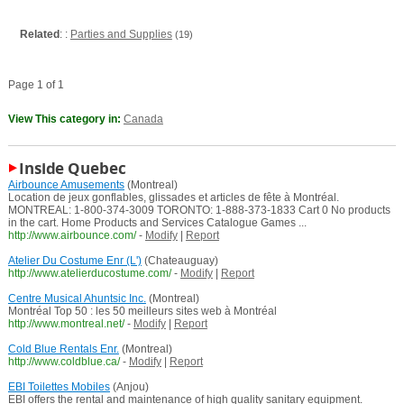
Related
: :
Parties and Supplies
(19)
Page 1 of 1
View This category in:
Canada
Inside Quebec
Airbounce Amusements
(Montreal)
Location de jeux gonflables, glissades et articles de fête à Montréal.
MONTREAL: 1-800-374-3009 TORONTO: 1-888-373-1833 Cart 0 No products
in the cart. Home Products and Services Catalogue Games ...
http://www.airbounce.com/
-
Modify
|
Report
Atelier Du Costume Enr (L')
(Chateauguay)
http://www.atelierducostume.com/
-
Modify
|
Report
Centre Musical Ahuntsic Inc.
(Montreal)
Montréal Top 50 : les 50 meilleurs sites web à Montréal
http://www.montreal.net/
-
Modify
|
Report
Cold Blue Rentals Enr.
(Montreal)
http://www.coldblue.ca/
-
Modify
|
Report
EBI Toilettes Mobiles
(Anjou)
EBI offers the rental and maintenance of high quality sanitary equipment.