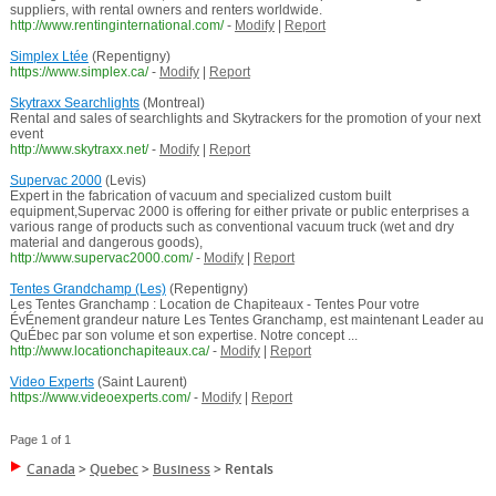
suppliers, with rental owners and renters worldwide.
http://www.rentinginternational.com/
-
Modify
|
Report
Simplex Ltée
(Repentigny)
https://www.simplex.ca/
-
Modify
|
Report
Skytraxx Searchlights
(Montreal)
Rental and sales of searchlights and Skytrackers for the promotion of your next
event
http://www.skytraxx.net/
-
Modify
|
Report
Supervac 2000
(Levis)
Expert in the fabrication of vacuum and specialized custom built
equipment,Supervac 2000 is offering for either private or public enterprises a
various range of products such as conventional vacuum truck (wet and dry
material and dangerous goods),
http://www.supervac2000.com/
-
Modify
|
Report
Tentes Grandchamp (Les)
(Repentigny)
Les Tentes Granchamp : Location de Chapiteaux - Tentes Pour votre
ÉvÉnement grandeur nature Les Tentes Granchamp, est maintenant Leader au
QuÉbec par son volume et son expertise. Notre concept ...
http://www.locationchapiteaux.ca/
-
Modify
|
Report
Video Experts
(Saint Laurent)
https://www.videoexperts.com/
-
Modify
|
Report
Page 1 of 1
Canada
>
Quebec
>
Business
>
Rentals