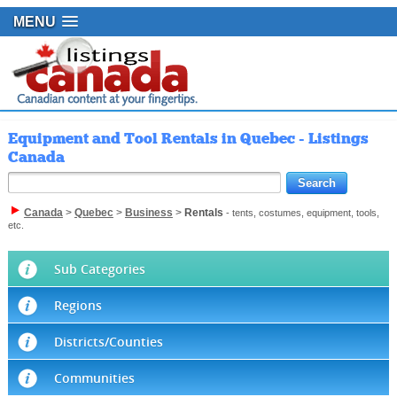
MENU
Equipment and Tool Rentals in Quebec - Listings
Canada
Canada
>
Quebec
>
Business
>
Rentals
- tents, costumes, equipment, tools,
etc.
Sub Categories
Regions
Districts/Counties
Communities