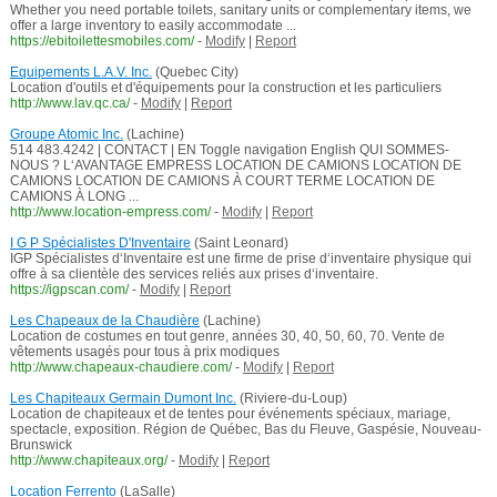
Whether you need portable toilets, sanitary units or complementary items, we
offer a large inventory to easily accommodate ...
https://ebitoilettesmobiles.com/
-
Modify
|
Report
Equipements L.A.V. Inc.
(Quebec City)
Location d'outils et d'équipements pour la construction et les particuliers
http://www.lav.qc.ca/
-
Modify
|
Report
Groupe Atomic Inc.
(Lachine)
514 483.4242 | CONTACT | EN Toggle navigation English QUI SOMMES-
NOUS ? L‘AVANTAGE EMPRESS LOCATION DE CAMIONS LOCATION DE
CAMIONS LOCATION DE CAMIONS À COURT TERME LOCATION DE
CAMIONS À LONG ...
http://www.location-empress.com/
-
Modify
|
Report
I G P Spécialistes D'Inventaire
(Saint Leonard)
IGP Spécialistes d‘Inventaire est une firme de prise d‘inventaire physique qui
offre à sa clientèle des services reliés aux prises d‘inventaire.
https://igpscan.com/
-
Modify
|
Report
Les Chapeaux de la Chaudière
(Lachine)
Location de costumes en tout genre, années 30, 40, 50, 60, 70. Vente de
vêtements usagés pour tous à prix modiques
http://www.chapeaux-chaudiere.com/
-
Modify
|
Report
Les Chapiteaux Germain Dumont Inc.
(Riviere-du-Loup)
Location de chapiteaux et de tentes pour événements spéciaux, mariage,
spectacle, exposition. Région de Québec, Bas du Fleuve, Gaspésie, Nouveau-
Brunswick
http://www.chapiteaux.org/
-
Modify
|
Report
Location Ferrento
(LaSalle)