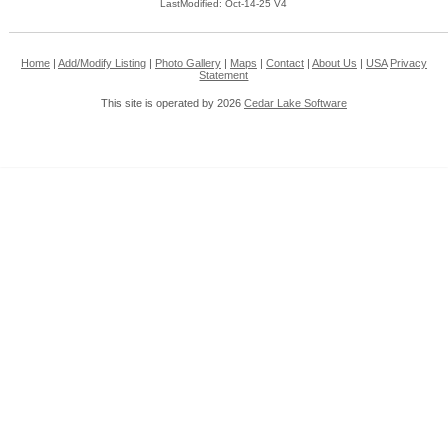
LastModified: Oct-14-25 V4
Home
|
Add/Modify Listing
|
Photo Gallery
|
Maps
|
Contact
|
About Us
|
USA
Privacy
Statement
This site is operated by 2026
Cedar Lake Software