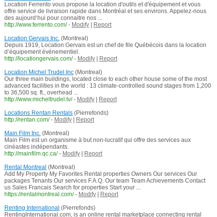
Location Ferrento vous propose la location d'outils et d'équipement et vous
offre service de livraison rapide dans Montréal et ses environs. Appelez-nous
des aujourd‘hui pour connaitre nos ...
http://www.ferrento.com/
-
Modify
|
Report
Location Gervais Inc.
(Montreal)
Depuis 1919, Location Gervais est un chef de file Québécois dans la location
d‘équipement événementiel.
http://locationgervais.com/
-
Modify
|
Report
Location Michel Trudel Inc
(Montreal)
Our three main buildings, located close to each other house some of the most
advanced facilities in the world : 13 climate-controlled sound stages from 1,200
to 36,500 sq. ft., overhead ...
http://www.micheltrudel.tv/
-
Modify
|
Report
Locations Rentan Rentals
(Pierrefonds)
http://rentan.com/
-
Modify
|
Report
Main Film Inc.
(Montreal)
Main Film est un organisme à but non-lucratif qui offre des services aux
cinéastes indépendants.
http://mainfilm.qc.ca/
-
Modify
|
Report
Rental Montreal
(Montreal)
Add My Property My Favorites Rental properties Owners Our services Our
packages Tenants Our services F.A.Q. Our team Team Achievements Contact
us Sales Francais Search for properties Start your ...
https://rentalmontreal.com/
-
Modify
|
Report
Renting International
(Pierrefonds)
RentingInternational.com, is an online rental marketplace connecting rental