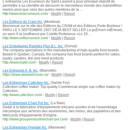
L‘entreprise Les Écumeurs du Saint-Laurent a pour principal objectif de
permettre à sa clientèle de découvrir le merveilleux monde des mammifères
marins ainsi que celui des autres membres de la ...
http://www.lesecumeurs.com/
-
Modify
|
Report
Les Éditions du Cram Inc.
(Montreal)
Bienvenue sur le site des Éditions du CRAM et des Éditions Porte-Bonheur !
PARU LE 5 SEPTEMBRE 2007 DÉJÀ BEST SELLER La guÉrison intÉrieure,
un sens À la souffrance par Colette Portelance «Le 29 ...
http://www.editionscram.com/
-
Modify
|
Report
Les Emballages Rapides Plus B.L. Inc.
(Dorval)
The company specializes in the manufacturing of high-quality food boards.
Based in Quebec, Canada, the company has food boards perfect for cakes,
pastry, candies, fish and meat products.
http://www.erpbl.com/
-
Modify
|
Report
Les Entrepots A. B. Inc.
(Blainville)
https://www.abwarehouse.ca/
-
Modify
|
Report
Les Entreprises Cafection Inc.
(Sainte Foy)
Cafection coffee maker. Top quality Commercial single cup coffee maker by
Cafection.
http://www.cafection.com/
-
Modify
|
Report
Les Entreprises Charl-Pol Inc.
(La Baie)
Dédié à la fabrication d'équipements mécano-soudés et de l'assemblage
mécanique aux services des alumineries, des mines, des papetières et des
fabricants d'équipements d'origine.
http://www.groupeindustrielcharl-pol.com/
-
Modify
|
Report
Les Entreprises Fremaki Inc.
(Maniwaki)