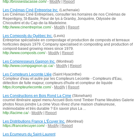
http://brosseslacasse.com/
-
Modify
|
Report
Les Cinémas Ciné Entreprise Inc.
(Lachenaie)
Les Cinémas Ciné Entreprises, consulter les horraires de nos Cinémas de
Repentigny, St-Basile, Fleur de lys à Granby, Jonquière, Odyssée de
Chicoutimi et du Cap-de-la-Madeleine.
http://www.cinentreprise.com/
-
Modify
|
Report
Les Composts du Québec Inc.
(Levis)
Entreprise spécialisée en compostage et production de composts et terreaux
horticoles depuis 1979. Company specialised in composting and production of
compost-based growing mixes since 1979.
http://www.composts.com/
-
Modify
|
Report
Les Compresseurs Gagnon Inc.
(Montreal)
http://www.compgagnon.qc.ca/
-
Modify
|
Report
Les Compteurs Lecomte Ltée
(Saint Hyacinthe)
Compteur d'eau et autre par les Compteurs Lecomte - Compteurs d'Eau,
détection de fuite majeur, compteurs d'huile et compteur de liquide
https://compteurlecomte.com/
-
Modify
|
Report
Les Constructions en Bois Rond La Cime
(Stoneham)
courriel itinéraire appel menu Accueil Bois rond Timber Frame Meubles Galerie
photos Nous joindre La cime Vous rêvez d'une maison chaleureuse,
indémodable et très durable ? En savoir plus La ...
http://lacime.ca/
-
Modify
|
Report
Les Distributions France L'Écuyer Inc.
(Montreal)
https://francelecuyer.com/
-
Modify
|
Report
Les Ecumeurs du Saint-Laurent