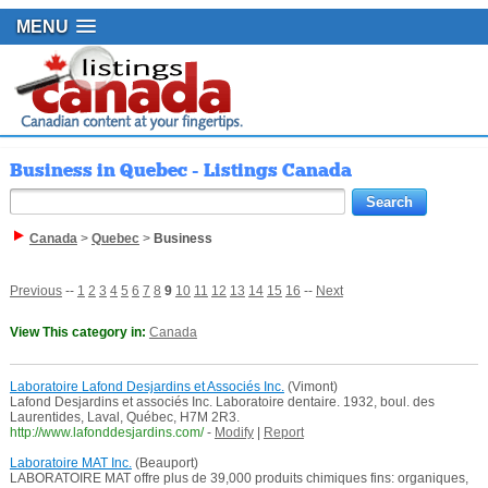
MENU
Business in Quebec - Listings Canada
Canada
>
Quebec
>
Business
Previous
--
1
2
3
4
5
6
7
8
9
10
11
12
13
14
15
16
--
Next
View This category in:
Canada
Laboratoire Lafond Desjardins et Associés Inc.
(Vimont)
Lafond Desjardins et associés Inc. Laboratoire dentaire. 1932, boul. des
Laurentides, Laval, Québec, H7M 2R3.
http://www.lafonddesjardins.com/
-
Modify
|
Report
Laboratoire MAT Inc.
(Beauport)
LABORATOIRE MAT offre plus de 39,000 produits chimiques fins: organiques,