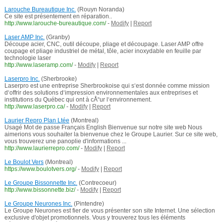
Larouche Bureautique Inc.
(Rouyn Noranda)
Ce site est présentement en réparation..
http://www.larouche-bureautique.com/
-
Modify
|
Report
Laser AMP Inc.
(Granby)
Découpe acier, CNC, outil découpe, pliage et découpage. Laser AMP offre
coupage et pliage industriel de métal, tôle, acier inoxydable en feuille par
technologie laser
http://www.laseramp.com/
-
Modify
|
Report
Laserpro Inc.
(Sherbrooke)
Laserpro est une entreprise Sherbrookoise qui s‘est donnée comme mission
d‘offrir des solutions d‘impression environnementales aux entreprises et
institutions du Québec qui ont à cÅ“ur l‘environnement.
http://www.laserpro.ca/
-
Modify
|
Report
Laurier Repro Plan Ltée
(Montreal)
Usagé Mot de passe Français English Bienvenue sur notre site web Nous
aimerions vous souhaiter la bienvenue chez le Groupe Laurier. Sur ce site web,
vous trouverez une panoplie d'informations ...
http://www.laurierrepro.com/
-
Modify
|
Report
Le Boulot Vers
(Montreal)
https://www.boulotvers.org/
-
Modify
|
Report
Le Groupe Bissonnette Inc.
(Contrecoeur)
http://www.bissonnette.biz/
-
Modify
|
Report
Le Groupe Neurones Inc.
(Pintendre)
Le Groupe Neurones est fier de vous présenter son site Internet. Une sélection
exclusive d'objet promotionnels. Vous y trouverez tous les éléments