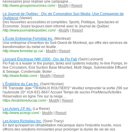
nécessaires pour réaliser une campagne ...
http://www.groupeneurones.com/
-
Modify
|
Report
Le Journal de Québec - Div. de Corporation Sun Media, Une Compagnie de
Québecor
(Vanier)
Des Nouvelles accessibles et complètes: Sports, Politique, Spectacles et
Économie. Soyez toujours bien informé avec le Journal de Québec
http://www.journaldequebec.com/
-
Modify
|
Report
L'École Entreprise Formétal Inc.
(Montreal)
Une entreprise d'insertion du Sud-Ouest de Montreal, qui offre des services de
transformation du metal en feuille.
http://www.formetal.qc.ca/
-
Modify
|
Report
Léonard Électrique (Mtl) 2000 - Div. de Flo Fab
(Saint Leonard)
Flo Fab is a leader in the pumps, tanks and systems industry. In-line Pumps, In-
line Circulators, End Suction Base Mounted, Multi Stage, Submersible Effluent
& Sewage, Condensate, Boiler ...
http://www.flofab.com/
-
Modify
|
Report
L'Érablière du Cap Inc.
(Saint Nicolas)
FR Translate: âœ• *TRAVAUX ROUTIERS* Veuillez emprunter la sortie 296 sur
l'autoroute 20* 418-831-8647 Accueil Temps de sucres Prix/Menu/Activités
Réservation en ligne Tire sur la neige ...
https://erabliereducap.com/
-
Modify
|
Report
Les Aciers J.P. Inc.
(La Reine)
http://www.acierjp.com/
-
Modify
|
Report
Les Aciers Richelieu Inc.
(Sorel-Tracy)
En tant qu'expert en réhabilitation mécanique dans l'industrie lourde, nous
offrons des solutions innovantes pour prolonger la durée de vie de vos