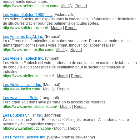
équipements mécaniques.
https://www.aciers-richelieu.com/
-
Modify
|
Report
Les Aciers Solider (1985) Inc.
(Victoriaville)
Les Aciers Solider, des experts dans la conception, la fabrication et l'installation
de structures d'acier pour des bâtiments de toutes sortes.
http://www.solider-inc.com/
-
Modify
|
Report
Les Armoires D.L.M. Inc.
(Beauce)
La référence en fabrication d'armoires sur mesure. Pour des armoires qui se
démarquent, confiez-nous votre projet. Innover, collaborer, réaliser
https://www.armoiresdlm.com/
-
Modify
|
Report
Les Ateliers Fabtech Inc.
(Vimont)
Les Ateliers Fabtech est votre partenaire de confiance en matière de fabrication
de conduits et d'accessoires de ventilation pour le secteur commercial et
industriel.
https://www.ateliersfabtech.ca/
-
Modify
|
Report
Les Ateliers Lucifer Inc.
(Montreal)
http://www.lucifer.com/
-
Modify
|
Report
Les Auvents La Belle
(Longueuil)
Forbidden You don't have permission to access this resource.
https://www.auventslabelle.com/
-
Modify
|
Report
Les Boutons Shiller Inc.
(Montreal)
Welcome to the Shiller Buttons Inc. © All rights reserved. All trademarks are
owned by the respective companies.
http://www.shillerbutton.com/
-
Modify
|
Report
Les Brosses Lacasse Inc.
(Saint-Alphonse-de-Granby)