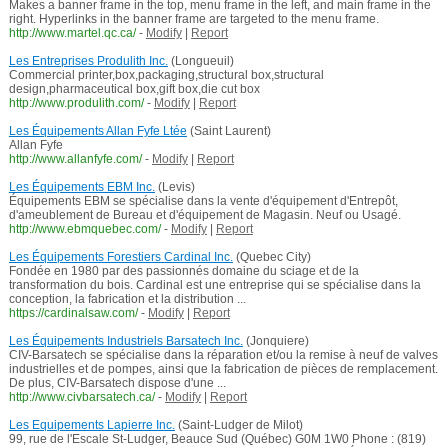
Makes a banner frame in the top, menu frame in the left, and main frame in the
right. Hyperlinks in the banner frame are targeted to the menu frame.
http://www.martel.qc.ca/
-
Modify
|
Report
Les Entreprises Produlith Inc.
(Longueuil)
Commercial printer,box,packaging,structural box,structural
design,pharmaceutical box,gift box,die cut box
http://www.produlith.com/
-
Modify
|
Report
Les Équipements Allan Fyfe Ltée
(Saint Laurent)
Allan Fyfe
http://www.allanfyfe.com/
-
Modify
|
Report
Les Équipements EBM Inc.
(Levis)
Équipements EBM se spécialise dans la vente d'équipement d'Entrepôt,
d'ameublement de Bureau et d'équipement de Magasin. Neuf ou Usagé.
http://www.ebmquebec.com/
-
Modify
|
Report
Les Équipements Forestiers Cardinal Inc.
(Quebec City)
Fondée en 1980 par des passionnés domaine du sciage et de la
transformation du bois. Cardinal est une entreprise qui se spécialise dans la
conception, la fabrication et la distribution ...
https://cardinalsaw.com/
-
Modify
|
Report
Les Équipements Industriels Barsatech Inc.
(Jonquiere)
CIV-Barsatech se spécialise dans la réparation et/ou la remise à neuf de valves
industrielles et de pompes, ainsi que la fabrication de pièces de remplacement.
De plus, CIV-Barsatech dispose d'une ...
http://www.civbarsatech.ca/
-
Modify
|
Report
Les Equipements Lapierre Inc.
(Saint-Ludger de Milot)
99, rue de l'Escale St-Ludger, Beauce Sud (Québec) G0M 1W0 Phone : (819)