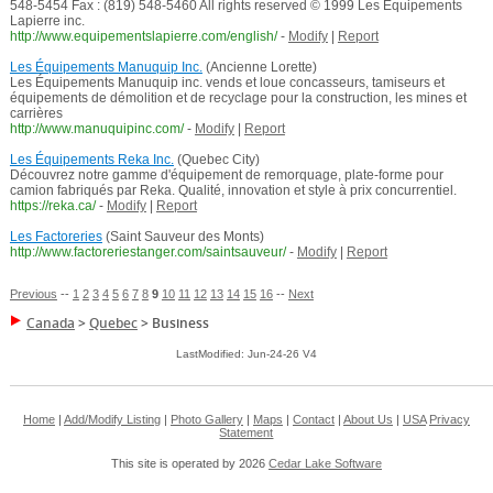
548-5454 Fax : (819) 548-5460 All rights reserved © 1999 Les Équipements
Lapierre inc.
http://www.equipementslapierre.com/english/
-
Modify
|
Report
Les Équipements Manuquip Inc.
(Ancienne Lorette)
Les Équipements Manuquip inc. vends et loue concasseurs, tamiseurs et
équipements de démolition et de recyclage pour la construction, les mines et
carrières
http://www.manuquipinc.com/
-
Modify
|
Report
Les Équipements Reka Inc.
(Quebec City)
Découvrez notre gamme d'équipement de remorquage, plate-forme pour
camion fabriqués par Reka. Qualité, innovation et style à prix concurrentiel.
https://reka.ca/
-
Modify
|
Report
Les Factoreries
(Saint Sauveur des Monts)
http://www.factoreriestanger.com/saintsauveur/
-
Modify
|
Report
Previous
--
1
2
3
4
5
6
7
8
9
10
11
12
13
14
15
16
--
Next
Canada
>
Quebec
>
Business
LastModified: Jun-24-26 V4
Home
|
Add/Modify Listing
|
Photo Gallery
|
Maps
|
Contact
|
About Us
|
USA
Privacy
Statement
This site is operated by 2026
Cedar Lake Software