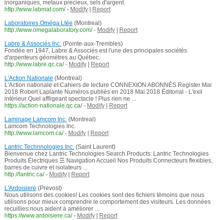
inorganiques, metaux precieux, sels d'argent.
http://www.labmat.com/
-
Modify
|
Report
Laboratoires Oméga Ltée
(Montreal)
http://www.omegalaboratory.com/
-
Modify
|
Report
Labre & Associés Inc.
(Pointe-aux-Trembles)
Fondée en 1947, Labre & Associés est l'une des principales sociétés
d'arpenteurs géomètres au Québec.
http://www.labre.qc.ca/
-
Modify
|
Report
L'Action Nationale
(Montreal)
L'Action nationale et Cahiers de lecture CONNEXION ABONNÉS Register Mai
2018 Robert Laplante Numéros publiés en 2018 Mai 2018 Éditorial - L'exil
intérieur Quel affligeant spectacle ! Plus rien ne ...
https://action-nationale.qc.ca/
-
Modify
|
Report
Laminage Lamcom Inc.
(Montreal)
Lamcom Technologies Inc.
http://www.lamcom.ca/
-
Modify
|
Report
Lantric Technnologies Inc.
(Saint Laurent)
Bienvenue chez Lantric Technologies Search Products: Lantric Technologies
Produits Électriques ☰ Navigation Accueil Nos Produits Connecteurs flexibles,
barres de cuivre et isolateurs ...
http://lantric.ca/
-
Modify
|
Report
L'Ardoisiere
(Prevost)
Nous utilisons des cookies! Les cookies sont des fichiers témoins que nous
utilisons pour mieux comprendre le comportement des visiteurs. Les données
recuillies nous aident à améliorer ...
https://www.ardoisiere.ca/
-
Modify
|
Report