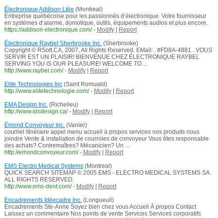
Électronique Addison Ltée
(Montreal)
Entreprise québécoise pour les passionnés d‘électronique. Votre fournisseur
en systèmes d‘alarme, domotique, outils, équipements audios et plus encore.
https://addison-electronique.com/
-
Modify
|
Report
Électronique Raybel Sherbrooke Inc.
(Sherbrooke)
Copyright © RSoft.CA, 2007, All Rights Reserved. EMail: . #FD8A-4881 . VOUS
SERVIR EST UN PLAISIR! BIENVENUE CHEZ ÉLECTRONIQUE RAYBEL
SERVING YOU IS OUR PLEASURE! WELCOME TO ...
http://www.raybel.com/
-
Modify
|
Report
Elite Technologies Inc
(Saint Romuald)
http://www.elitetechnologie.com/
-
Modify
|
Report
EMA Design Inc.
(Richelieu)
http://www.idsdesign.ca/
-
Modify
|
Report
Émond Convoyeur Inc.
(Vanier)
courriel itinéraire appel menu accueil à propos services nos produits nous
joindre Vente & installation de courroies de convoyeur Vous êtes responsable
des achats? Contremaîtres? Mécanicien? Un ...
http://emondconvoyeur.com/
-
Modify
|
Report
EMS Electro Medical Systems
(Montreal)
QUICK SEARCH SITEMAP © 2005 EMS - ELECTRO MEDICAL SYSTEMS SA.
ALL RIGHTS RESERVED.
http://www.ems-dent.com/
-
Modify
|
Report
Encadrements Idéecadre Inc.
(Longueuil)
Encadrements Ste-Anne Soyez bien chez vous Accueil À propos Contact
Laissez un commentaire Nos points de vente Services Services corporatifs