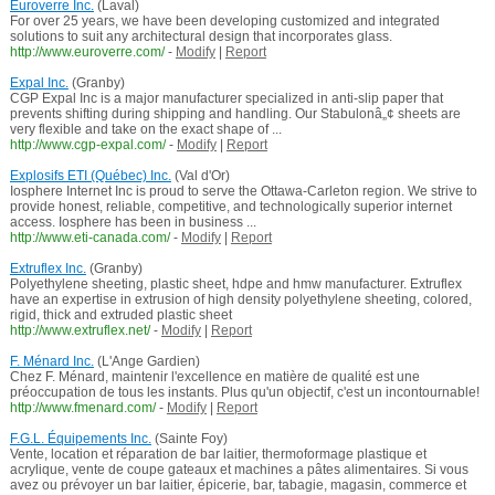
Euroverre Inc.
(Laval)
For over 25 years, we have been developing customized and integrated
solutions to suit any architectural design that incorporates glass.
http://www.euroverre.com/
-
Modify
|
Report
Expal Inc.
(Granby)
CGP Expal Inc is a major manufacturer specialized in anti-slip paper that
prevents shifting during shipping and handling. Our Stabulonâ„¢ sheets are
very flexible and take on the exact shape of ...
http://www.cgp-expal.com/
-
Modify
|
Report
Explosifs ETI (Québec) Inc.
(Val d'Or)
Iosphere Internet Inc is proud to serve the Ottawa-Carleton region. We strive to
provide honest, reliable, competitive, and technologically superior internet
access. Iosphere has been in business ...
http://www.eti-canada.com/
-
Modify
|
Report
Extruflex Inc.
(Granby)
Polyethylene sheeting, plastic sheet, hdpe and hmw manufacturer. Extruflex
have an expertise in extrusion of high density polyethylene sheeting, colored,
rigid, thick and extruded plastic sheet
http://www.extruflex.net/
-
Modify
|
Report
F. Ménard Inc.
(L'Ange Gardien)
Chez F. Ménard, maintenir l'excellence en matière de qualité est une
préoccupation de tous les instants. Plus qu'un objectif, c'est un incontournable!
http://www.fmenard.com/
-
Modify
|
Report
F.G.L. Équipements Inc.
(Sainte Foy)
Vente, location et réparation de bar laitier, thermoformage plastique et
acrylique, vente de coupe gateaux et machines a pâtes alimentaires. Si vous
avez ou prévoyer un bar laitier, épicerie, bar, tabagie, magasin, commerce et