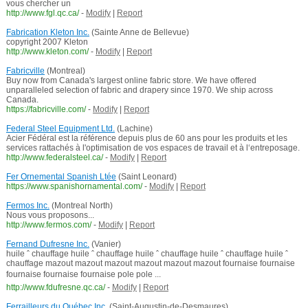
vous chercher un
http://www.fgl.qc.ca/
-
Modify
|
Report
Fabrication Kleton Inc.
(Sainte Anne de Bellevue)
copyright 2007 Kleton
http://www.kleton.com/
-
Modify
|
Report
Fabricville
(Montreal)
Buy now from Canada's largest online fabric store. We have offered
unparalleled selection of fabric and drapery since 1970. We ship across
Canada.
https://fabricville.com/
-
Modify
|
Report
Federal Steel Equipment Ltd.
(Lachine)
Acier Fédéral est la référence depuis plus de 60 ans pour les produits et les
services rattachés à l'optimisation de vos espaces de travail et à l‘entreposage.
http://www.federalsteel.ca/
-
Modify
|
Report
Fer Ornemental Spanish Ltée
(Saint Leonard)
https://www.spanishornamental.com/
-
Modify
|
Report
Fermos Inc.
(Montreal North)
Nous vous proposons...
http://www.fermos.com/
-
Modify
|
Report
Fernand Dufresne Inc.
(Vanier)
huile ˆ chauffage huile ˆ chauffage huile ˆ chauffage huile ˆ chauffage huile ˆ
chauffage mazout mazout mazout mazout mazout mazout fournaise fournaise
fournaise fournaise fournaise pole pole ...
http://www.fdufresne.qc.ca/
-
Modify
|
Report
Ferrailleurs du Québec Inc.
(Saint-Augustin-de-Desmaures)