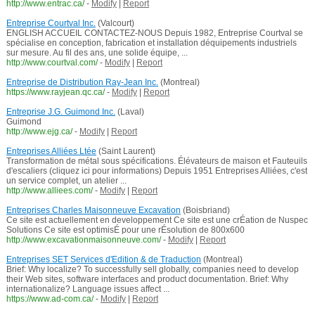
http://www.entrac.ca/
-
Modify
|
Report
Entreprise Courtval Inc.
(Valcourt)
ENGLISH ACCUEIL CONTACTEZ-NOUS Depuis 1982, Entreprise Courtval se
spécialise en conception, fabrication et installation déquipements industriels
sur mesure. Au fil des ans, une solide équipe, ...
http://www.courtval.com/
-
Modify
|
Report
Entreprise de Distribution Ray-Jean Inc.
(Montreal)
https://www.rayjean.qc.ca/
-
Modify
|
Report
Entreprise J.G. Guimond Inc.
(Laval)
Guimond
http://www.ejg.ca/
-
Modify
|
Report
Entreprises Alliées Ltée
(Saint Laurent)
Transformation de métal sous spécifications. Élévateurs de maison et Fauteuils
d'escaliers (cliquez ici pour informations) Depuis 1951 Entreprises Alliées, c'est
un service complet, un atelier ...
http://www.alliees.com/
-
Modify
|
Report
Entreprises Charles Maisonneuve Excavation
(Boisbriand)
Ce site est actuellement en developpement Ce site est une crÉation de Nuspec
Solutions Ce site est optimisÉ pour une rÉsolution de 800x600
http://www.excavationmaisonneuve.com/
-
Modify
|
Report
Entreprises SET Services d'Edition & de Traduction
(Montreal)
Brief: Why localize? To successfully sell globally, companies need to develop
their Web sites, software interfaces and product documentation. Brief: Why
internationalize? Language issues affect ...
https://www.ad-com.ca/
-
Modify
|
Report