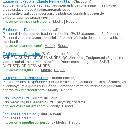
Équipement Pétrolier Claude Pedneault Inc.
(Chicoutimi)
équipements Claude Pedneault,équipements pétroliers,machines haute-
pression,lave-pièce Aaladin,appareils sous-
pression,hydrauliques,réservoir,distributrices,conduits,gestion de
carburant,pompes,réparation
http://www.equipementcp.com/
-
Modify
|
Report
Équipements Plannord Ltée
(Laval)
Plannord distributeur de tracteur à chenille, SW48, dameuse et Surfaceuse.
Plannord vend surfaceur, chenillette à trottoir, véhicule de damageet véhicule
sur chenilles.
http://www.plannord.com/
-
Modify
|
Report
Équipements Sigma Inc.
(St-Georges de Beauce)
SAINT-AUGUSTIN-DE-DESMAURES, QC Véhicules, Équipements Sigma Inc
vend et entretient les véhicules John Deere dans la région de SAINT-
AUGUSTIN-DE-DESMAURES
http://www.eqsigma.ca/
-
Modify
|
Report
Équipements Y. Perreault Inc.
(Drummondville)
Plus de 25 ans d'expérience dans la vente et l'installation de silos, séchoirs, vis
et convoyeurs à grains au Québec. Demandez votre soumission aujourd'hui.
https://www.yperreault.com/
-
Modify
|
Report
Erin Systems Ltd.
(Riviere-du-Loup)
Erin Recycling is a leader in C&D Recycling Systems
http://www.erinsystems.com/
-
Modify
|
Report
Étiquettes Corsair Inc.
(Saint Laurent)
Étiquettes Corsair
http://www.etiquettescorsair.com/
-
Modify
|
Report