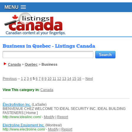
MENU
Business in Quebec - Listings Canada
Canada
>
Quebec
>
Business
Previous
--
1
2
3
4
5
6
7
8
9
10
11
12
13
14
15
16
--
Next
View This category in:
Canada
Électrofinition Inc.
(LaSalle)
BIENVENUE CHEZ WELCOME TO IDEAL SECURITY INC. IDEAL BUILDING
FASTENERS [ Home ]
http://www.idealinc.com/
-
Modify
|
Report
Electroline Equipment Inc.
(Montreal)
http://www.electroline.com/
-
Modify
|
Report