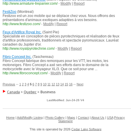
http://www.armature-trepanier.com/
-
Modify
|
Report
FestiZoo
(Montreal)
Festizoo est un zoo mobile qui se déplace chez vous. Nous offrons des
présentations d'animaux exotiques adaptées à vos besoins.
http://www.festizoo.com/
-
Modify
|
Report
Feux d'Artifice Royal Inc.
(Saint Pie)
Spécialiste en conception de pièces pyrotechniques et réalisation de feux
d'artifice professionnels, traditionnels et spectacle pyromusicaux. Lauréat
canadien du Jupiter d'or.
http://www.royalpyrotechnie.com/
-
Modify
|
Report
Fibro Concept Inc.
(Taschereau)
Fibro Concept fabrique des remorques pour les VTT, les motos, les
motoneiges. Fibro Concept a axé ses efforts dans le domaine de la
motocyclette avec le Voyageur XL/3. Que ce soit pour une ...
http://www.fibroconcept.com/
-
Modify
|
Report
Previous
--
1
2
3
4
5
6
7
8
9
10
11
12
13
14
15
16
--
Next
Canada
>
Quebec
>
Business
LastModified: Jun-24-26 V4
Home
|
Add/Modify Listing
|
Photo Gallery
|
Maps
|
Contact
|
About Us
|
USA
Privacy
Statement
This site is operated by 2026
Cedar Lake Software