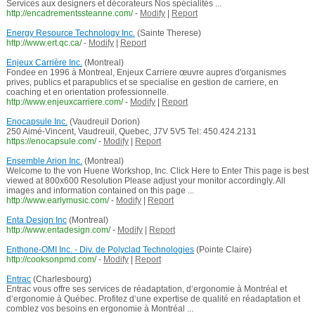
Services aux designers et décorateurs Nos spécialités ...
http://encadrementssteanne.com/
-
Modify
|
Report
Energy Resource Technology Inc.
(Sainte Therese)
http://www.ert.qc.ca/
-
Modify
|
Report
Enjeux Carrière Inc.
(Montreal)
Fondee en 1996 à Montreal, Enjeux Carriere œuvre aupres d'organismes
prives, publics et parapublics et se specialise en gestion de carriere, en
coaching et en orientation professionnelle.
http://www.enjeuxcarriere.com/
-
Modify
|
Report
Enocapsule Inc.
(Vaudreuil Dorion)
250 Aimé-Vincent, Vaudreuil, Quebec, J7V 5V5 Tel: 450.424.2131
https://enocapsule.com/
-
Modify
|
Report
Ensemble Arion Inc.
(Montreal)
Welcome to the von Huene Workshop, Inc. Click Here to Enter This page is best
viewed at 800x600 Resolution Please adjust your monitor accordingly. All
images and information contained on this page ...
http://www.earlymusic.com/
-
Modify
|
Report
Enta Design Inc
(Montreal)
http://www.entadesign.com/
-
Modify
|
Report
Enthone-OMI Inc. - Div. de Polyclad Technologies
(Pointe Claire)
http://cooksonpmd.com/
-
Modify
|
Report
Entrac
(Charlesbourg)
Entrac vous offre ses services de réadaptation, d‘ergonomie à Montréal et
d‘ergonomie à Québec. Profitez d‘une expertise de qualité en réadaptation et
comblez vos besoins en ergonomie à Montréal ...