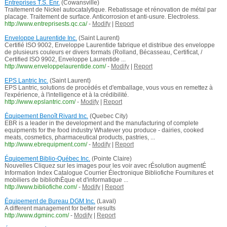
Entreprises T.S. Enr.
(Cowansville)
Traitement de Nickel autocatalytique. Rebatissage et rénovation de métal par
placage. Traitement de surface. Anticorrosion et anti-usure. Electroless.
http://www.entreprisests.qc.ca/
-
Modify
|
Report
Enveloppe Laurentide Inc.
(Saint Laurent)
Certifié ISO 9002, Enveloppe Laurentide fabrique et distribue des enveloppe
de plusieurs couleurs er divers formats (Rolland, Bécasseau, Certificat, /
Certified ISO 9902, Enveloppe Laurentide ...
http://www.enveloppelaurentide.com/
-
Modify
|
Report
EPS Lantric Inc.
(Saint Laurent)
EPS Lantric, solutions de procédés et d'emballage, vous vous en remettez à
l'expérience, à l'intelligence et à la crédibilité.
http://www.epslantric.com/
-
Modify
|
Report
Équipement Benoît Rivard Inc.
(Quebec City)
EBR is a leader in the development and the manufacturing of complete
equipments for the food industry Whatever you produce - dairies, cooked
meats, cosmetics, pharmaceutical products, pastries, ...
http://www.ebrequipment.com/
-
Modify
|
Report
Équipement Biblio-Québec Inc.
(Pointe Claire)
Nouvelles Cliquez sur les images pour les voir avec rÉsolution augmentÉ
Information Index Catalogue Courrier Électronique Bibliofiche Fournitures et
mobiliers de bibliothÈque et d'informatique ...
http://www.bibliofiche.com/
-
Modify
|
Report
Équipement de Bureau DGM Inc.
(Laval)
A different management for better results
http://www.dgminc.com/
-
Modify
|
Report