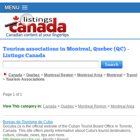
MENU
Tourism associations in Montreal, Quebec (QC) -
Listings Canada
Canada
>
Quebec
>
Montreal Region
>
Montreal Area
>
Montreal
>
Travel
>
Tourism Associations
Page 1 of 1
View This category in:
Canada
>
Quebec
>
Montreal Region
>
Montreal Area
Bureau de Tourisme de Cuba
Gocuba.ca is the official website of the Cuban Tourist Board Office in Toronto,
Canada. This site offers plenty information about Cuba's tourist destinations,
culture, climate, news, tips and more.
http://www.gocuba.ca/
-
Modify
|
Report