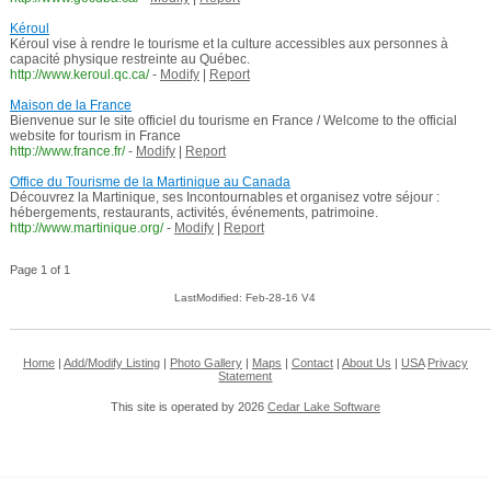
Kéroul
Kéroul vise à rendre le tourisme et la culture accessibles aux personnes à
capacité physique restreinte au Québec.
http://www.keroul.qc.ca/
-
Modify
|
Report
Maison de la France
Bienvenue sur le site officiel du tourisme en France / Welcome to the official
website for tourism in France
http://www.france.fr/
-
Modify
|
Report
Office du Tourisme de la Martinique au Canada
Découvrez la Martinique, ses Incontournables et organisez votre séjour :
hébergements, restaurants, activités, événements, patrimoine.
http://www.martinique.org/
-
Modify
|
Report
Page 1 of 1
LastModified: Feb-28-16 V4
Home
|
Add/Modify Listing
|
Photo Gallery
|
Maps
|
Contact
|
About Us
|
USA
Privacy
Statement
This site is operated by 2026
Cedar Lake Software