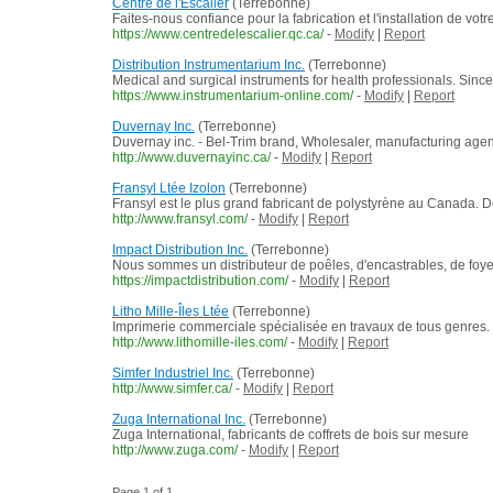
Centre de l'Escalier
(Terrebonne)
Faites-nous confiance pour la fabrication et l'installation de votr
https://www.centredelescalier.qc.ca/
-
Modify
|
Report
Distribution Instrumentarium Inc.
(Terrebonne)
Medical and surgical instruments for health professionals. Since
https://www.instrumentarium-online.com/
-
Modify
|
Report
Duvernay Inc.
(Terrebonne)
Duvernay inc. - Bel-Trim brand, Wholesaler, manufacturing agen
http://www.duvernayinc.ca/
-
Modify
|
Report
Fransyl Ltée Izolon
(Terrebonne)
Fransyl est le plus grand fabricant de polystyrène au Canada. D
http://www.fransyl.com/
-
Modify
|
Report
Impact Distribution Inc.
(Terrebonne)
Nous sommes un distributeur de poêles, d'encastrables, de foye
https://impactdistribution.com/
-
Modify
|
Report
Litho Mille-Îles Ltée
(Terrebonne)
Imprimerie commerciale spécialisée en travaux de tous genres. 
http://www.lithomille-iles.com/
-
Modify
|
Report
Simfer Industriel Inc.
(Terrebonne)
http://www.simfer.ca/
-
Modify
|
Report
Zuga International Inc.
(Terrebonne)
Zuga International, fabricants de coffrets de bois sur mesure
http://www.zuga.com/
-
Modify
|
Report
Page 1 of 1