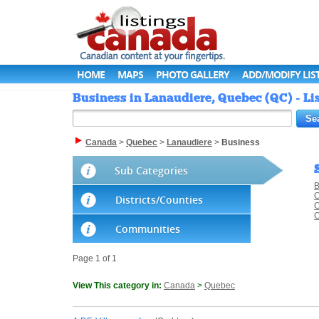
HOME
MAPS
PHOTO GALLERY
ADD/MODIFY LIS
Business in Lanaudiere, Quebec (QC) - L
Canada
>
Quebec
>
Lanaudiere
>
Business
Sub Categories
B
C
Districts/Counties
C
C
Communities
Page 1 of 1
View This category in:
Canada
>
Quebec