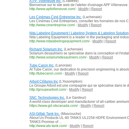
A.P.F. Villeneuve Inc.
(Crabtree)
Bienvenue sur le site web de l'atelier d'usinage APF Villeneuv
http://www.apfvilleneuve.com/
-
Modify
|
Report
Les Cinémas Ciné Entreprise Inc.
(Lachenaie)
Les Cinémas Ciné Entreprises, consulter les horraires de nos 
http://www.cinentreprise.com/
-
Modify
|
Report
Nita Labeling Equipment | Labeling System & Labeling Solution
Nita Labeling Equipment is a leader in the packaging and industri
http://www.nitalabelingequipment.com/
-
Modify
|
Report
Richard Solarium Inc.
(Lachenaie)
Solarium desaulniers se spécialise dans la conception et l'inst
http://www.solariumdesaulniers.com/
-
Modify
|
Report
Tube Caron Inc.
(Lanoraie)
At Tube Caron, our dedication to precision engineering is absolut
http://tubecaron.com/
-
Modify
|
Report
Arboit Clôtures Inc
(L'Assomption)
Le Groupe Arboit est une compagnie qui se spécialise dans le dom
http://groupearboit.com/
-
Modify
|
Report
SNC Technologies Inc.
(Le Gardeur)
A world-class developer and manufacturer of all-caliber ammunit
https://www.gd-otscanada.com/
-
Modify
|
Report
ASI-Gilfab Tank Inc.
(Mascouche)
About Us Products UL-80 TANKS UL2258 HDPE Environme
TANKS Promise of ...
http://www.ats-tank.com/
-
Modify
|
Report