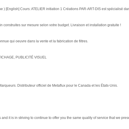
tique ) [English] Cours: ATELIER initiation 1 Créations PAR-ART-DIS est spécialisé dans
onstruites sur mesure selon votre budget. Livraison et installation gratuite !
connue qui oeuvre dans la vente et la fabrication de filtres.
FICHAGE, PUBLICITÉ VISUEL
rs. Distributeur officiel de Metaflux pour le Canada et les États-Unis.
d it is in striving to continue to offer you the same quality of service that we prese