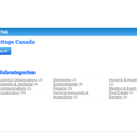
TING
istings Canada
Subcategories
:
usiness Organizations
Directories
Housing & Apart
(2)
(2)
leaning & Janitorial
Environmental
(4)
(3)
(1)
ommunications
Finance
Meeting & Event F
(1)
(3)
onstruction
General Appraisals &
Real Estate
(29)
(2)
Inspections
Rentals
(2)
(2)