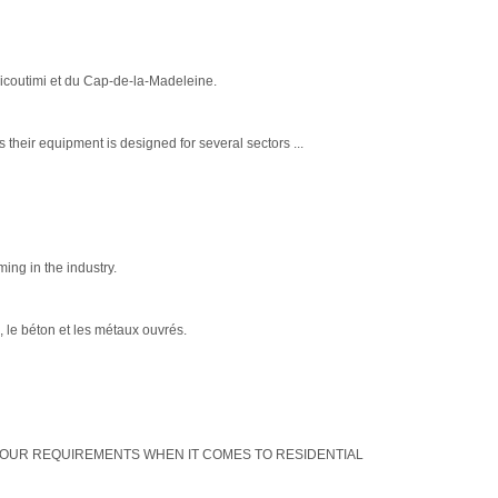
icoutimi et du Cap-de-la-Madeleine.
 their equipment is designed for several sectors ...
ing in the industry.
, le béton et les métaux ouvrés.
ALL YOUR REQUIREMENTS WHEN IT COMES TO RESIDENTIAL