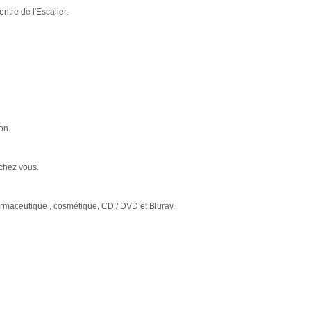
entre de l'Escalier.
on.
 chez vous.
armaceutique , cosmétique, CD / DVD et Bluray.