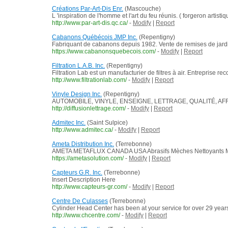
Créations Par-Art-Dis Enr.
(Mascouche)
L 'inspiration de l'homme et l'art du feu réunis. ( forgeron artis
http://www.par-art-dis.qc.ca/
-
Modify
|
Report
Cabanons Québécois JMP Inc.
(Repentigny)
Fabriquant de cabanons depuis 1982. Vente de remises de jardin c
https://www.cabanonsquebecois.com/
-
Modify
|
Report
Filtration L.A.B. Inc.
(Repentigny)
Filtration Lab est un manufacturier de filtres à air. Entreprise re
http://www.filtrationlab.com/
-
Modify
|
Report
Vinyle Design Inc.
(Repentigny)
AUTOMOBILE, VINYLE, ENSEIGNE, LETTRAGE, QUALITÉ, AF
http://diffusionlettrage.com/
-
Modify
|
Report
Admitec Inc.
(Saint Sulpice)
http://www.admitec.ca/
-
Modify
|
Report
Ameta Distribution Inc.
(Terrebonne)
AMETA METAFLUX CANADA USA Abrasifs Mèches Nettoyants Marqueu
https://ametasolution.com/
-
Modify
|
Report
Capteurs G.R. Inc.
(Terrebonne)
Insert Description Here
http://www.capteurs-gr.com/
-
Modify
|
Report
Centre De Culasses
(Terrebonne)
Cylinder Head Center has been at your service for over 29 years an
http://www.chcentre.com/
-
Modify
|
Report