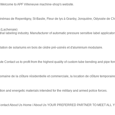
e. Welcome to APF Villeneuve machine-shop's website.
Cinémas de Repentigny, St-Basile, Fleur de lys à Granby, Jonquière, Odyssée de Ch
(Lachenaie)
al labeling industry. Manufacturer of automatic pressure sensitive label applicators
allation de solariums en bois de cèdre pré-usinés et d'aluminium modulaire.
e Contact us to profit from the highest quality of custom tube bending and pipe form
aine de la clôture résidentielle et commerciale, la location de clôture temporaire
ion and energetic materials intended for the military and armed police forces.
nt Contact About Us Home / About Us YOUR PREFERRED PARTNER TO MEET 