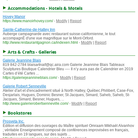
Accommodations - Hotels & Motels
Hovey Manor
https://www.manoirhovey.com/
-
Modify
|
Report
Sainte-Catherine-de-Hatley Inn
Auberge campagnarde avec restaurant suisse-californienne, le tout
accompagnÉ d'une vue magnifique sur le Mont-Orford.
http://www.restaurantgagnon.ca/indexen.html
-
Modify
|
Report
Arts & Crafts - Galleries
Galerie Jeannine Blais
819 842-2784 blaisartnaif@qc.aira.com Galerie Jeannine Blais Tableaux
Sculptures Boutique Calendrier Bleu —- Il n’y aura pas de Calendrier en 2019
Cartes d’été Cartes ...
https://galeriejeannineblais.com/
-
Modify
|
Report
Galerie Robert Senneville
Atelier d'art et d'encadrement situé à North Hatley, Québec.Philibert, Case-Fox,
Desjarlais, Hugues, Dominic Besner, St-Jacques, Simard, Saheb, Saheb, St-
Jacques, Simard, Besner, Hugues, ...
http://www.galerierobertsenneville.com/
-
Modify
|
Report
Bookstores
Prosveta Inc.
Edition et diffusion des ouvrages du Maître spirituel Omraam Mikhaël Aïvanhov
; véritable Enseignement composé de conférences improvisées en français,
traduites en 19 langues, sur des sujets ...