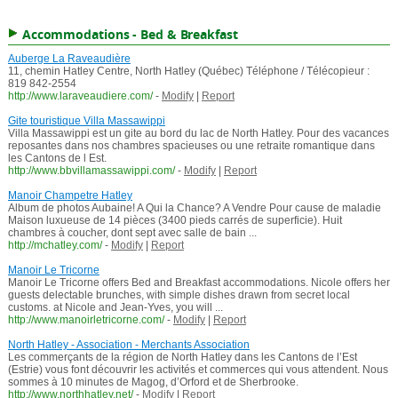
Accommodations - Bed & Breakfast
Auberge La Raveaudière
11, chemin Hatley Centre, North Hatley (Québec) Téléphone / Télécopieur :
819 842-2554
http://www.laraveaudiere.com/
-
Modify
|
Report
Gite touristique Villa Massawippi
Villa Massawippi est un gite au bord du lac de North Hatley. Pour des vacances
reposantes dans nos chambres spacieuses ou une retraite romantique dans
les Cantons de l Est.
http://www.bbvillamassawippi.com/
-
Modify
|
Report
Manoir Champetre Hatley
Album de photos Aubaine! A Qui la Chance? A Vendre Pour cause de maladie
Maison luxueuse de 14 pièces (3400 pieds carrés de superficie). Huit
chambres à coucher, dont sept avec salle de bain ...
http://mchatley.com/
-
Modify
|
Report
Manoir Le Tricorne
Manoir Le Tricorne offers Bed and Breakfast accommodations. Nicole offers her
guests delectable brunches, with simple dishes drawn from secret local
customs. at Nicole and Jean-Yves, you will ...
http://www.manoirletricorne.com/
-
Modify
|
Report
North Hatley - Association - Merchants Association
Les commerçants de la région de North Hatley dans les Cantons de l’Est
(Estrie) vous font découvrir les activités et commerces qui vous attendent. Nous
sommes à 10 minutes de Magog, d’Orford et de Sherbrooke.
http://www.northhatley.net/
-
Modify
|
Report