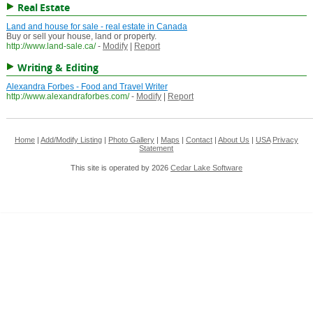
Real Estate
Land and house for sale - real estate in Canada
Buy or sell your house, land or property.
http://www.land-sale.ca/
-
Modify
|
Report
Writing & Editing
Alexandra Forbes - Food and Travel Writer
http://www.alexandraforbes.com/
-
Modify
|
Report
Home
|
Add/Modify Listing
|
Photo Gallery
|
Maps
|
Contact
|
About Us
|
USA
Privacy
Statement
This site is operated by 2026
Cedar Lake Software