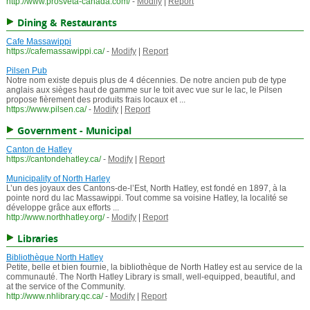
http://www.prosveta-canada.com/
-
Modify
|
Report
Dining & Restaurants
Cafe Massawippi
https://cafemassawippi.ca/
-
Modify
|
Report
Pilsen Pub
Notre nom existe depuis plus de 4 décennies. De notre ancien pub de type
anglais aux sièges haut de gamme sur le toit avec vue sur le lac, le Pilsen
propose fièrement des produits frais locaux et ...
https://www.pilsen.ca/
-
Modify
|
Report
Government - Municipal
Canton de Hatley
https://cantondehatley.ca/
-
Modify
|
Report
Municipality of North Harley
L’un des joyaux des Cantons-de-l’Est, North Hatley, est fondé en 1897, à la
pointe nord du lac Massawippi. Tout comme sa voisine Hatley, la localité se
développe grâce aux efforts ...
http://www.northhatley.org/
-
Modify
|
Report
Libraries
Bibliothèque North Hatley
Petite, belle et bien fournie, la bibliothèque de North Hatley est au service de la
communauté. The North Hatley Library is small, well-equipped, beautiful, and
at the service of the Community.
http://www.nhlibrary.qc.ca/
-
Modify
|
Report