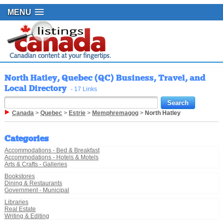
MENU
North Hatley, Quebec (QC) Business, Travel, and
Local Directory
- 17 Links
Canada
>
Quebec
>
Estrie
>
Memphremagog
>
North Hatley
Categories
Accommodations - Bed & Breakfast
Accommodations - Hotels & Motels
Arts & Crafts - Galleries
Bookstores
Dining & Restaurants
Government - Municipal
Libraries
Real Estate
Writing & Editing