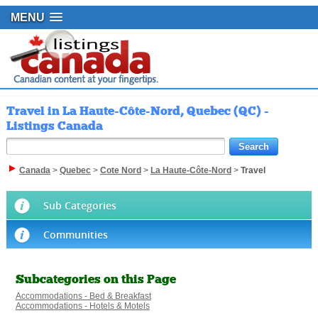
MENU
Travel in La Haute-Côte-Nord, Quebec (QC) -
Listings Canada
Canada
>
Quebec
>
Cote Nord
>
La Haute-Côte-Nord
>
Travel
Sub Categories
Communities
Subcategories on this Page
Accommodations - Bed & Breakfast
Accommodations - Hotels & Motels