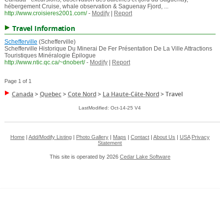
hébergement Cruise, whale observation & Saguenay Fjord, ...
http://www.croisieres2001.com/
-
Modify
|
Report
Travel Information
Schefferville
(Schefferville)
Schefferville Historique Du Minerai De Fer Présentation De La Ville Attractions
Touristiques Minéralogie Épilogue
http://www.ntic.qc.ca/~dnobert/
-
Modify
|
Report
Page 1 of 1
Canada
>
Quebec
>
Cote Nord
>
La Haute-Côte-Nord
>
Travel
LastModified: Oct-14-25 V4
Home
|
Add/Modify Listing
|
Photo Gallery
|
Maps
|
Contact
|
About Us
|
USA
Privacy
Statement
This site is operated by 2026
Cedar Lake Software