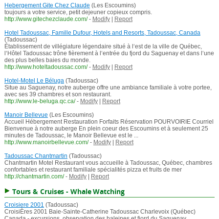
Hebergement Gite Chez Claude
(Les Escoumins)
toujours a votre service, petit dejeuner copieux compris.
http://www.gitechezclaude.com/
-
Modify
|
Report
Hotel Tadoussac, Famille Dufour, Hotels and Resorts, Tadoussac, Canada
(Tadoussac)
Établissement de villégiature légendaire situé à l‘est de la ville de Québec,
l‘Hôtel Tadoussac trône fièrement à l‘entrée du fjord du Saguenay et dans l‘une
des plus belles baies du monde.
http://www.hoteltadoussac.com/
-
Modify
|
Report
Hotel-Motel Le Béluga
(Tadoussac)
Situe au Saguenay, notre auberge offre une ambiance familiale à votre portee,
avec ses 39 chambres et son restaurant.
http://www.le-beluga.qc.ca/
-
Modify
|
Report
Manoir Bellevue
(Les Escoumins)
Accueil Hébergement Restauration Forfaits Réservation POURVOIRIE Courriel
Bienvenue à notre auberge En plein coeur des Escoumins et à seulement 25
minutes de Tadoussac, le Manoir Bellevue est le ...
http://www.manoirbellevue.com/
-
Modify
|
Report
Tadoussac Chantmartin
(Tadoussac)
Chantmartin Motel Restaurant vous accueille à Tadoussac, Québec, chambres
confortables et restaurant familiale spécialités pizza et fruits de mer
http://chantmartin.com/
-
Modify
|
Report
Tours & Cruises - Whale Watching
Croisiere 2001
(Tadoussac)
CroisiÈres 2001 Baie-Sainte-Catherine Tadoussac Charlevoix (Québec)
Canada - excursions, observation des baleines et fjord du Saguenay,