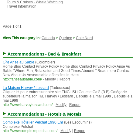
Tours & Cruises - Whale Watching
Travel Information
Page 1 of 1
View This category in:
Canada
>
Quebec
>
Cote Nord
Accommodations - Bed & Breakfast
Gîte Anse au Sable
(Colombier)
Home Blog Contact Privacy Policy Home Blog Contact Privacy Policy Anse Au
Sable "Where Fun, Relaxation and Good Times Abound!" Read more Contact
Now About Us Anseausable offers first-in-class ...
http://anseausable.com/
-
Modify
|
Report
La Maison Harvey / Lessard
(Tadoussac)
Cliquer ici pour entrer sur notre site ENGLISH Couette Café (B B) Catégorie
supérieure la maison H/L Harvey / Lessard , Depuis le 1 mai 1999 , Depuis le 1
mai 1999
http://www.harveylessard.com/
-
Modify
|
Report
Accommodations - Hotels & Motels
Complexe Hôtelier Pelchat 1990 Enr
(Les Escoumins)
Complexe Pelchat
http://www.complexepelchat.com/
-
Modify
|
Report