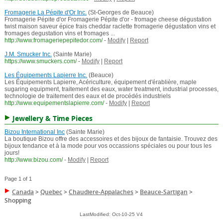
Fromagerie La Pépite d'Or Inc.
(St-Georges de Beauce)
Fromagerie Pépite d'or Fromagerie Pépite d'or - fromage cheese dégustation
twist maison saveur épice frais cheddar raclette fromagerie dégustation vins et
fromages degustation vins et fromages ...
http://www.fromageriepepitedor.com/
-
Modify
|
Report
J.M. Smucker Inc.
(Sainte Marie)
https://www.smuckers.com/
-
Modify
|
Report
Les Équipements Lapierre Inc.
(Beauce)
Les Équipements Lapierre, Acériculture, équipement d'érablière, maple
sugaring equipment, traitement des eaux, water treatment, industrial processes,
technologie de traitement des eaux et de procédés industriels
http://www.equipementslapierre.com/
-
Modify
|
Report
Jewellery & Time Pieces
Bizou International Inc
(Sainte Marie)
La boutique Bizou offre des accessoires et des bijoux de fantaisie. Trouvez des
bijoux tendance et à la mode pour vos occassions spéciales ou pour tous les
jours!
http://www.bizou.com/
-
Modify
|
Report
Page 1 of 1
Canada
>
Quebec
>
Chaudiere-Appalaches
>
Beauce-Sartigan
>
Shopping
LastModified: Oct-10-25 V4