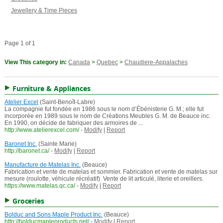
Jewellery & Time Pieces
Page 1 of 1
View This category in:
Canada
>
Quebec
>
Chaudiere-Appalaches
Furniture & Appliances
Atelier Excel
(Saint-Benoît-Labre)
La compagnie fut fondée en 1986 sous le nom d’Ébénisterie G. M.; elle fut
incorporée en 1989 sous le nom de Créations Meubles G. M. de Beauce inc.
En 1990, on décide de fabriquer des armoires de ...
http://www.atelierexcel.com/
-
Modify
|
Report
Baronet Inc.
(Sainte Marie)
http://baronet.ca/
-
Modify
|
Report
Manufacture de Matelas Inc.
(Beauce)
Fabrication et vente de matelas et sommier. Fabrication et vente de matelas sur
mesure (roulotte, véhicule récréatif). Vente de lit articulé, literie et oreillers.
https://www.matelas.qc.ca/
-
Modify
|
Report
Groceries
Bolduc and Sons Maple Product Inc.
(Beauce)
http://bolducmapleproducts.net/
-
Modify
|
Report