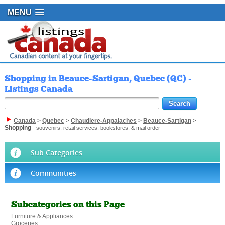
MENU
Shopping in Beauce-Sartigan, Quebec (QC) -
Listings Canada
Canada
>
Quebec
>
Chaudiere-Appalaches
>
Beauce-Sartigan
>
Shopping
- souvenirs, retail services, bookstores, & mail order
Sub Categories
Communities
Subcategories on this Page
Furniture & Appliances
Groceries